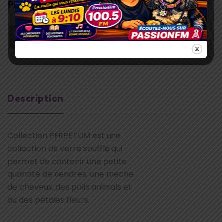
Paiement sécurisé
Description
Collection PERPETUM est une
collection de verre soufflé qui
permet de contenir une petite
quantité de cendres, une meche
de cheveux, des poils animals et
ou des pétales fleurs.