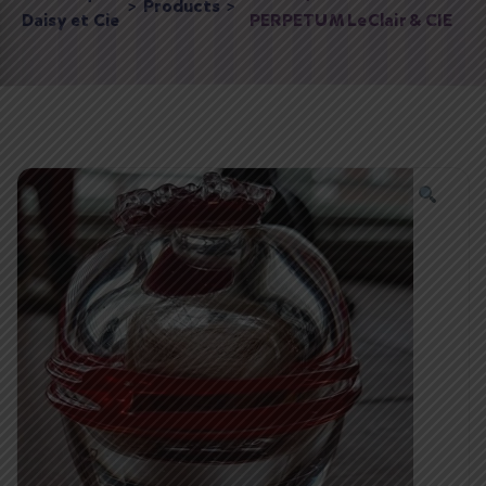
>
Products
>
Daisy et Cie
PERPETUM LeClair & CIE