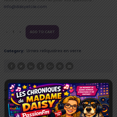
info@daisyetcie.com
ADD TO CART
RELIQUAIRE
EN
VERRE
Urnes reliquaires en verre
Category:
PERPETUM
LeClair
&
CIE
quantity
Virement bancaire
Paypal