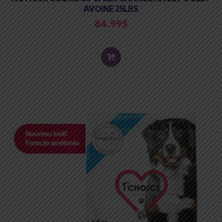
AVOINE 25LBS
84.99
$
ADD
TO
CART