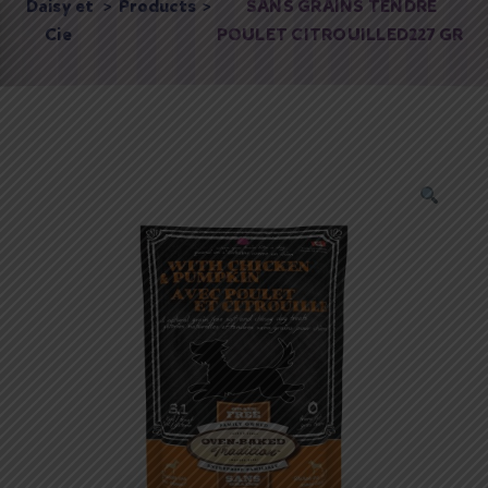
Daisy et
>
Products
>
SANS GRAINS TENDRE
Cie
POULET CITROUILLED227 GR