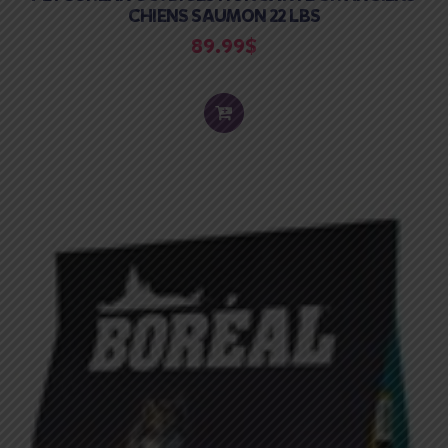
CHIENS SAUMON 22 LBS
89.99
$
ADD
TO
CART