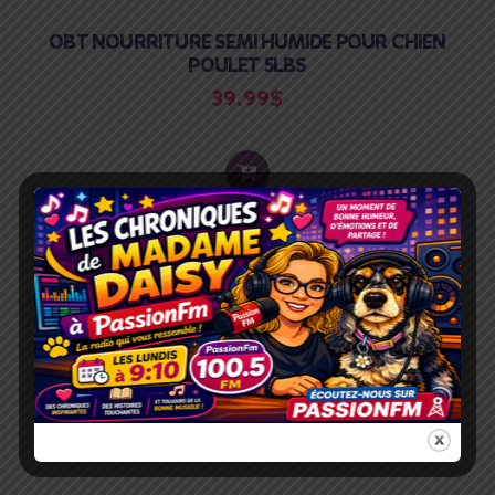
OBT NOURRITURE SEMI HUMIDE POUR CHIEN
POULET 5LBS
39.99
$
ADD
TO
CART
Related products