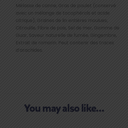
Mélasse de canne, Gras de poulet (conservé
avec un mélange de tocophérols et acide
citrique), Graines de lin entières moulues,
Citrouille, Fibre de pois, Sel de mer, Gomme de
Guar, Saveur naturelle de fumée, Gingembre,
Extrait de romarin. Peut contenir des traces
d’arachides.
You may also like…