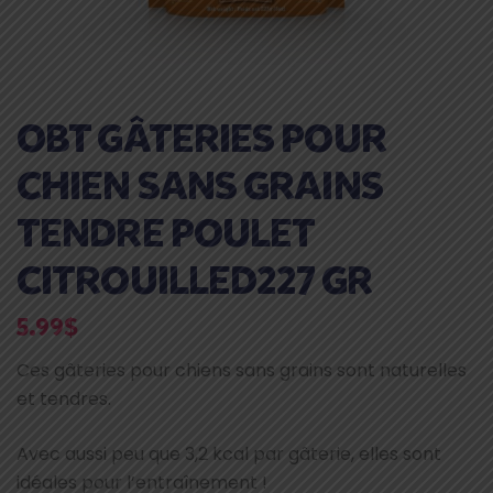
OBT GÂTERIES POUR
CHIEN SANS GRAINS
TENDRE POULET
CITROUILLED227 GR
5.99
$
Ces gâteries pour chiens sans grains sont naturelles
et tendres.
Avec aussi peu que 3,2 kcal par gâterie, elles sont
idéales pour l’entraînement !