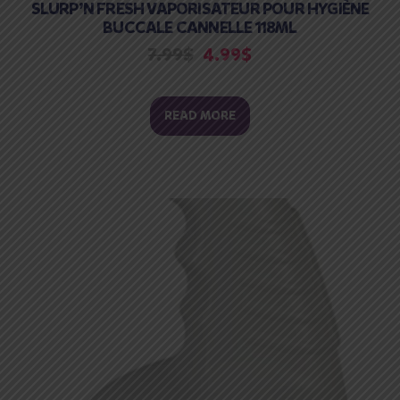
SLURP’N FRESH VAPORISATEUR POUR HYGIÈNE
BUCCALE CANNELLE 118ML
7.99
$
4.99
$
READ MORE