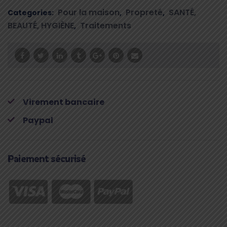
SECRETS
Pour la maison
Propreté
SANTÉ,
Categories:
,
,
DE
BEAUTÉ, HYGIÈNE
Traitements
,
MERLIN
NETTOYANT
XTRÊME
500ML
quantity
Virement bancaire
Paypal
Paiement sécurisé