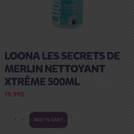
LOONA LES SECRETS DE
MERLIN NETTOYANT
XTRÊME 500ML
19.99
$
ADD TO CART
LOONA
LES