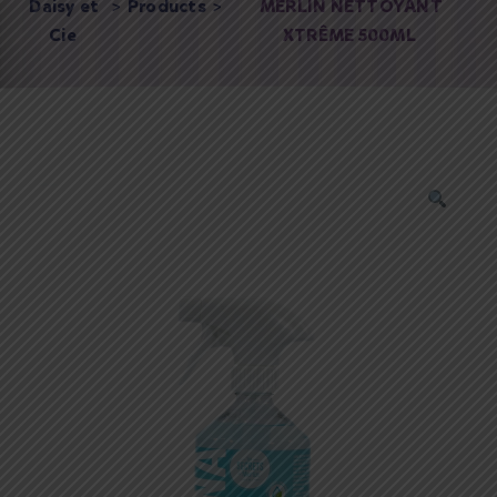
Daisy et
>
Products
>
MERLIN NETTOYANT
Cie
XTRÊME 500ML