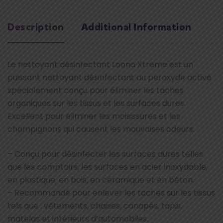
Description
Additional Information
Le nettoyant désinfectant Loona Xtreme est un
puissant nettoyant désinfectant au peroxyde activé
spécialement conçu pour éliminer les taches
organiques sur les tissus et les surfaces dures.
Excellent pour éliminer les moisissures et les
champignons qui causent les mauvaises odeurs.
– Conçu pour désinfecter les surfaces dures telles
que les comptoirs, les surfaces en acier inoxydable,
en plastique, en bois, en céramique et en béton.
– Recommandé pour enlever les taches sur les tissus
tels que : vêtements, chaises, canapés, tapis,
matelas et intérieurs d’automobiles.