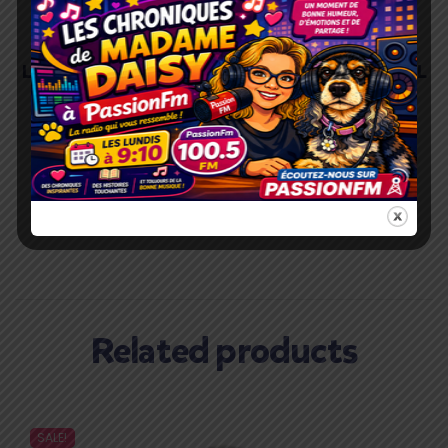
LOONA BRUMISATEUR POUR COMPAGNON 500ML
21.99
$
ADD
TO
CART
Related products
SALE!