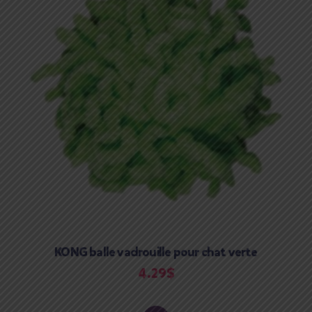
KONG balle vadrouille pour chat verte
4.29
$
ADD