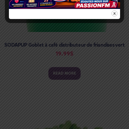
SODAPUP Goblet à café distributeur de friandises vert
19.99
$
READ MORE