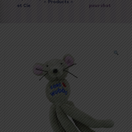
>
Products
>
et Cie
pour chat