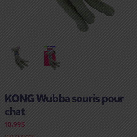
KONG Wubba souris pour
chat
10.99
$
Out of stock