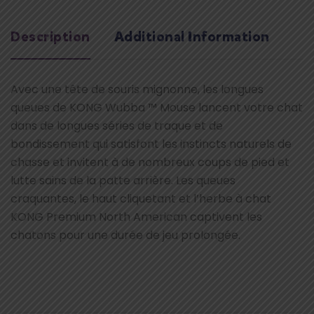
Description
Additional Information
Avec une tête de souris mignonne, les longues
queues de KONG Wubba ™ Mouse lancent votre chat
dans de longues séries de traque et de
bondissement qui satisfont les instincts naturels de
chasse et invitent à de nombreux coups de pied et
lutte sains de la patte arrière. Les queues
craquantes, le haut cliquetant et l’herbe à chat
KONG Premium North American captivent les
chatons pour une durée de jeu prolongée.