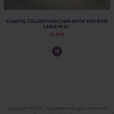
COASTAL COLLIER POUR CHIEN MOTIF POIS ROSE
LARGE 18-26″
13.99
$
ADD
TO
CART
Copyright © 2026
-
by
petzen
. All rights reserved.