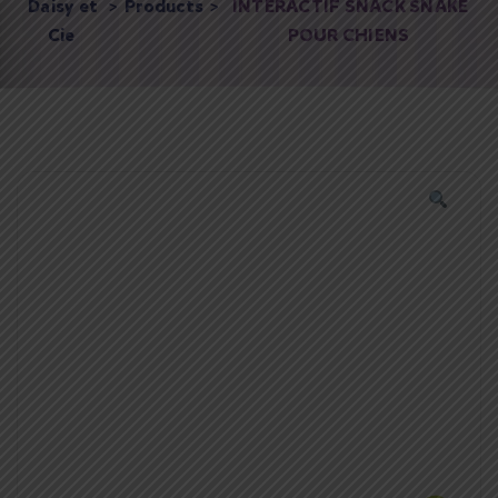
Daisy et
>
Products
>
INTERACTIF SNACK SNAKE
Cie
POUR CHIENS