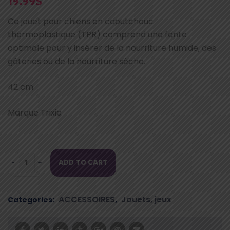
19.99
$
Ce jouet pour chiens en caoutchouc
thermoplastique (TPR) comprend une fente
optimale pour y insérer de la nourriture humide, des
gâteries ou de la nourriture sèche.
42 cm
Marque Trixie
ADD TO CART
JOUET
DISTRIBUTEUR
INTERACTIF
ACCESSOIRES
Jouets, jeux
Categories:
,
SNACK
SNAKE