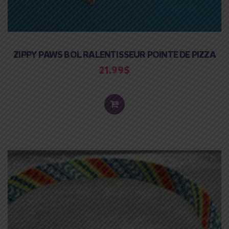
ZIPPY PAWS BOL RALENTISSEUR POINTE DE PIZZA
21.99
$
ADD
TO
CART