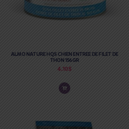
ALMO NATURE HQS CHIEN ENTREE DE FILET DE
THON 156GR
4.10
$
ADD
TO
CART