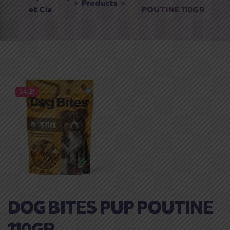
>
Products
>
et Cie
POUTINE 110GR
SALE!
DOG BITES PUP POUTINE
110GR