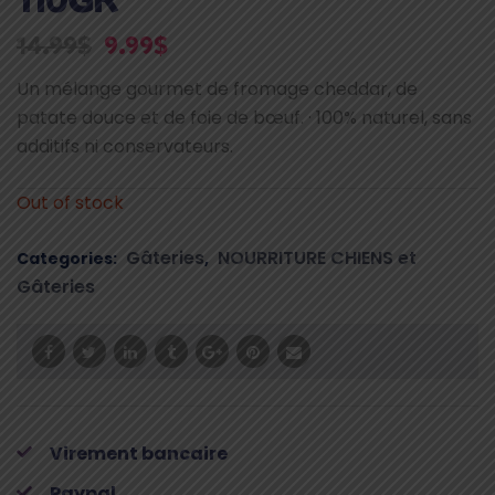
14.99
$
9.99
$
Un mélange gourmet de fromage cheddar, de
patate douce et de foie de bœuf. · 100% naturel, sans
additifs ni conservateurs.
Out of stock
Gâteries
NOURRITURE CHIENS et
Categories:
,
Gâteries
Virement bancaire
Paypal