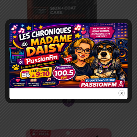
PETCUREAN GO! PEAU PELAGE SAUMON AVEC
GRAINS GRANDE RACE 25LBS
99.99
$
ADD
TO
CART