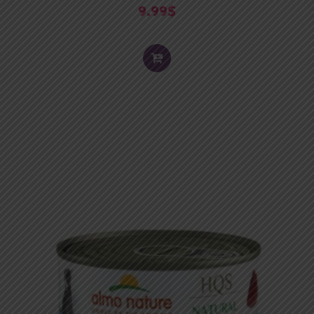
9.99
$
ADD
TO
CART