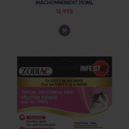
MÂCHONNEMENT 250ML
12.99
$
ADD
TO
CART