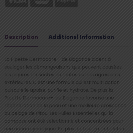
Description
Additional Information
La Pipette Dermocare+ de Biogance aident à
soulager les démangeaisons que peuvent causées
les piqûres d’insectes ou toutes autres agressions
extérieures. C’est une formule qui est multi action
puisqu’elle apaise, purifie et hydrate. De plus la
Pipette Dermocare+ de Biogance favorise une
régénération de la peau et une meilleure croissance
du pelage de Pitou. Les Huiles Essentielles qui la
compose ont été sélectionné et concentrées pour
une action synergique. En plus de tout ça l’inhalation