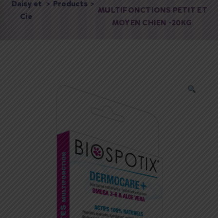
Daisy et
>
Products
>
MULTIFONCTIONS PETIT ET
Cie
MOYEN CHIEN -20KG