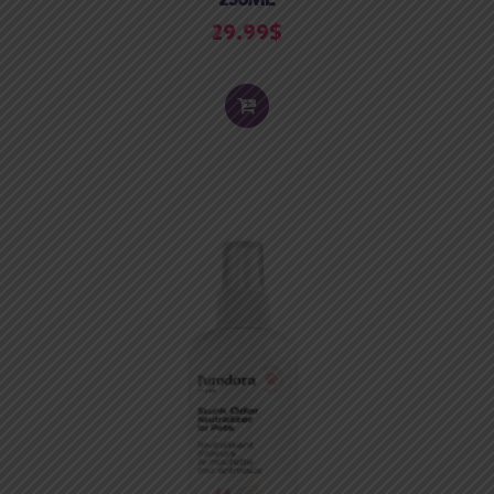
29.99
$
ADD
TO
CART