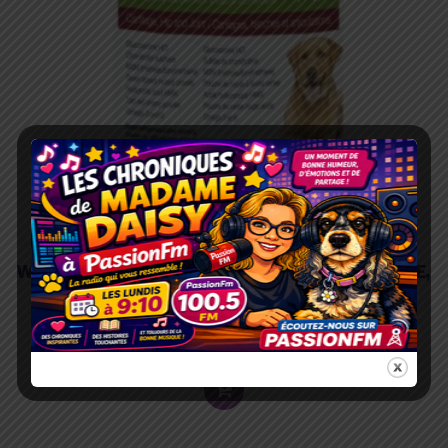
WELLY TAILS SUPPLÉMENTS HANCHES,CARTILAGE,
ARTICULATIONS 454GR
59.99
$
ADD
TO
CART