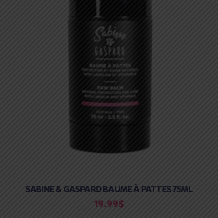
SABINE & GASPARD BAUME À PATTES 75ML
19.99
$