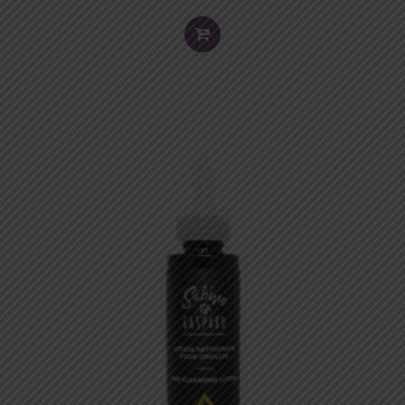
ADD
TO
CART