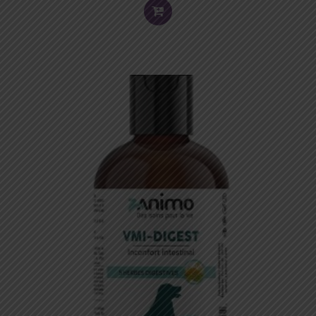
TO
CART