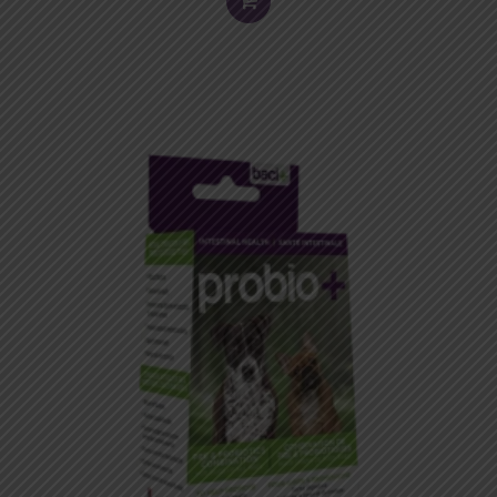
TO
CART