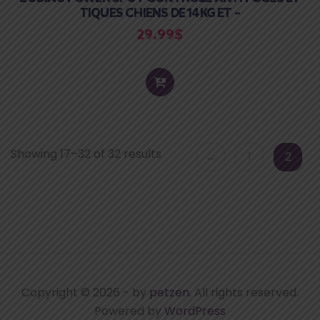
TIQUES CHIENS DE 14KG ET –
29.99
$
ADD
TO
CART
Showing 17–32 of 32 results
←
1
2
Copyright © 2026
-
by
petzen
. All rights reserved.
Powered by
WordPress